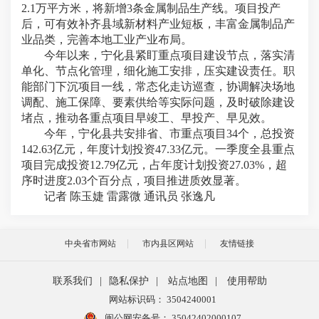
2.1万平方米，将新增3条金属制品生产线。项目投产
后，可有效补齐县域新材料产业短板，丰富金属制品产
业品类，完善本地工业产业布局。
今年以来，宁化县紧盯重点项目建设节点，落实清
单化、节点化管理，细化施工安排，压实建设责任。职
能部门下沉项目一线，常态化走访巡查，协调解决场地
调配、施工保障、要素供给等实际问题，及时破除建设
堵点，推动各重点项目早竣工、早投产、早见效。
今年，宁化县共安排省、市重点项目34个，总投资
142.63亿元，年度计划投资47.33亿元。一季度全县重点
项目完成投资12.79亿元，占年度计划投资27.03%，超
序时进度2.03个百分点，项目推进质效显著。
记者 陈玉婕 雷露微 通讯员 张逸凡
中央省市网站
市内县区网站
友情链接
联系我们
|
隐私保护
|
站点地图
|
使用帮助
网站标识码： 3504240001
闽公网安备号：
35042402000107