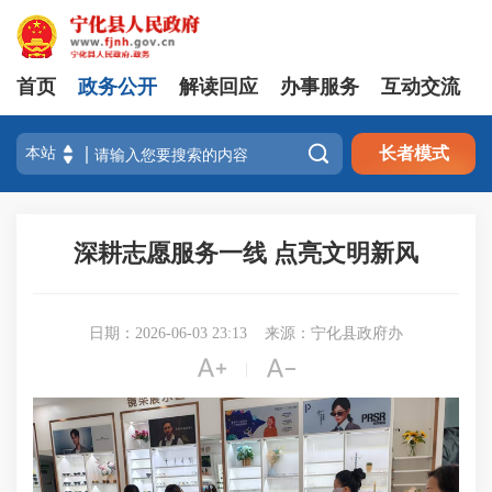
首页
政务公开
解读回应
办事服务
互动交流

长者模式
深耕志愿服务一线 点亮文明新风
日期：2026-06-03 23:13
来源：宁化县政府办


|