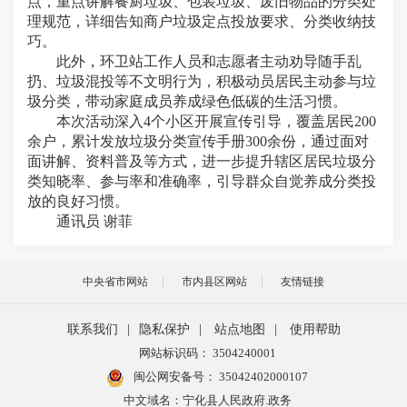
点，重点讲解餐厨垃圾、包装垃圾、废旧物品的分类处
理规范，详细告知商户垃圾定点投放要求、分类收纳技
巧。
此外，环卫站工作人员和志愿者主动劝导随手乱
扔、垃圾混投等不文明行为，积极动员居民主动参与垃
圾分类，带动家庭成员养成绿色低碳的生活习惯。
本次活动深入4个小区开展宣传引导，覆盖居民200
余户，累计发放垃圾分类宣传手册300余份，通过面对
面讲解、资料普及等方式，进一步提升辖区居民垃圾分
类知晓率、参与率和准确率，引导群众自觉养成分类投
放的良好习惯。
通讯员 谢菲
中央省市网站
市内县区网站
友情链接
联系我们
|
隐私保护
|
站点地图
|
使用帮助
网站标识码： 3504240001
闽公网安备号：
35042402000107
中文域名：宁化县人民政府.政务