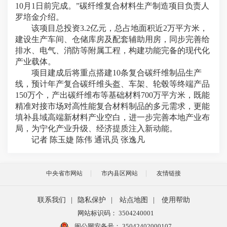
10月1日前完成。”碳纤维复合材料生产制造项目负责人
罗培金介绍。
该项目总投资3.2亿元，总占地面积近2万平方米，
建设生产车间、仓储库房及配套辅助用房，同步完善给
排水、电气、消防等附属工程，构建功能完备的现代化
产业载体。
项目建成后将重点搭建10条复合碳纤维制品生产
线，预计年产复合碳纤维头盔、车架、轮毂等终端产品
150万个，产出碳纤维布等基础材料700万平方米，既能
精准对接市场对高性能复合材料制品的多元需求，更能
填补县域高端新材料产业空白，进一步完善本地产业布
局，为宁化产业升级、经济提质注入新动能。
记者 陈玉婕 陈伟 通讯员 张逸凡
中央省市网站
市内县区网站
友情链接
联系我们
|
隐私保护
|
站点地图
|
使用帮助
网站标识码： 3504240001
闽公网安备号：
35042402000107