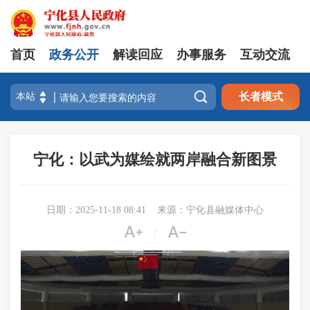
首页
政务公开
解读回应
办事服务
互动交流

长者模式
宁化：以武为媒绘就两岸融合新图景
日期：2025-11-18 08:41
来源：宁化县融媒体中心


|