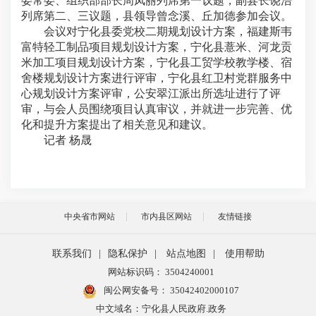
委常委、组织部部长周凤丽列席第一议题，副县长饶浩
列席第二、三议题，县领导曾念溪、丘加德参加会议。
会议对宁化县委党校二期规划设计方案，福建斯韦
富特轻工制品项目规划设计方案，宁化县薏米、河龙贡
米加工项目规划设计方案，宁化县工贸学校教学楼、宿
舍楼规划设计方案进行评审，宁化县红卫村党群服务中
心规划设计方案评审，公安翠江派出所选址进行了评
审，与会人员围绕项目认真审议，并就进一步完善、优
化和提升方案提出了相关意见和建议。
记者 杨晟
中央省市网站
市内县区网站
友情链接
联系我们
|
隐私保护
|
站点地图
|
使用帮助
网站标识码： 3504240001
闽公网安备号：
35042402000107
中文域名：宁化县人民政府.政务