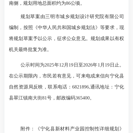
南侧
，规划用地总面积
约为
86公顷。
规划草案由
三明市城乡规划设计研究院有限公司
编制，按照《中华人民共和国城乡规划法》等要求，现
将规划草案予以公示，征求公众意见。规划成果以有权
机关最终批复为准。
公示时间为
202
5
年
12
月
19
日至
202
6
年
1月
19
日止。
在公示期限内，市民
若有意见
，可来电或来信向宁化县
自然资源局反映，联系电话：
6821896,通讯地址：宁化
县翠江镇南大街81号，邮政编码365400。
附件：《宁化县
新材料产业园
控制性详细规划》