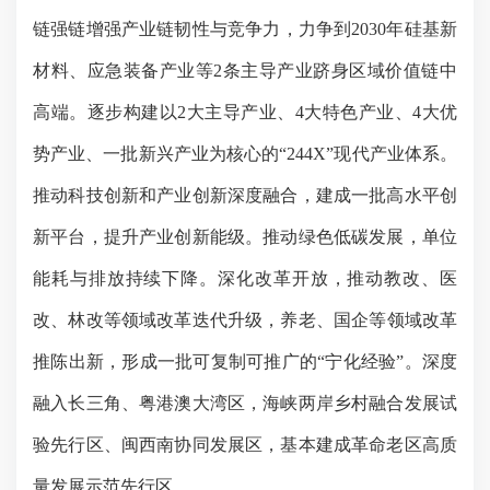
链强链增强产业链韧性与竞争力，力争到2030年硅基新
材料、应急装备
产业
等
2条主导产业跻身区域价值链中
高端。逐步构建以2大主导产业、4大特色产业、4大优
势产业、
一批
新兴产业为核心的
“244X”现代产业体系。
推动科技创新和产业创新深度融合，建成一批高水平创
新平台，提升产业创新能级。推动绿色低碳发展，单位
能耗与排放持续下降。深化改革开放，推动教改、医
改、林改等领域改革迭代升级，养老
、
国企等
领域改革
推陈出新，形成一批可复制可推广的
“宁化经验”。深度
融入长三角、粤港澳大湾区，海峡两岸乡村融合发展试
验先行区、闽西南协同发展区，基本建成革命老区高质
量发展示范先行区。