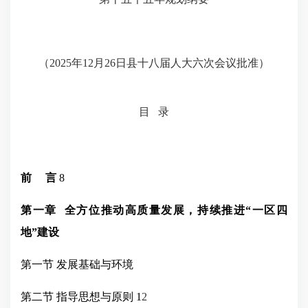
（
202
5
年
12月
26
日
县十
八
届人大
六
次会议批准
）
目
录
前
言
8
第一章
全方位推动高质量发展，持续推进
“一区四
地”建设
第一节
发展基础与环境
第
二
节
指导思想与原则
1
2