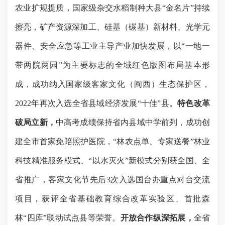
农业扩规提质，国家级杂交水稻制种大县“金名片”持续
擦亮，矿产资源深加工、硅基（碳基）新材料、光学元
器件、安全应急等工业主导产业加快发展
，以
“一地一
带两院两园”为主要标志的全域红色版图布局
基本形
成，成功纳入国家级客家文化（闽西）生态保护区，
2022年再次入选全省县域经济发展“十佳”县。
特色改革
破局立新，
中高考成绩保持省内县域中学前列，成功创
建全市首家免陪照护医院，
“林农点单、专家送餐”林业
科技精准服务模式、“以水灭火”新模式分别获全国、全
省推广，客家文化节先后3次入选国台办重点对台交流
项目，获评全省基础教育综合改革实验区、首批森
林“四库”联动试点县等荣誉。
开放合作纵深拓展，
全省