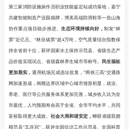
第三家消防设施操作员职业技能鉴定站成功落地，嘉宁
共建智能制造产业园揭牌，博美高端防滑鞋等一批山海
协作重点项目稳步推进。
生态环境持续向好，
制发
“林
票”近亿元、“林业碳票”超4万吨，空气质量综合指数保
持全省前十位，获评国家水土保持示范县、省级生态产
品价值实现试点、
省级
森林养生城市等称号。
民生福祉
更加殷实，
通用机场完成选址批复，
“两铁三高”交通路
网加速形成，闽赣边界区域中心城市雏形初显，就业、
养老、医疗等公共服务体系更加完善，城乡收入比为全
市最优，人均预期寿命高于全省、全市平均水平，共同
富裕取得更大成效
。
社会大局和谐安定，
蝉联省级双拥
模范县
“五连冠”，获评全国信访工作示范县、全国科普