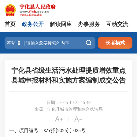
首页
政务公开
解读回应
办事服务
互动交流

长者模式
宁化县省级生活污水处理提质增效重点
县城申报材料和实施方案编制成交公告
日期：2025-10-22 15:49
来源：宁化县城市管理和综合执法局


|
一
、
项目
编号：
招
宁
号
XZY
[2025]
025