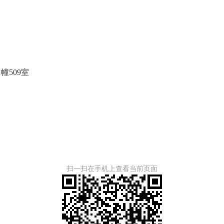
宁阳御景1幢509室
扫一扫在手机上查看当前页面