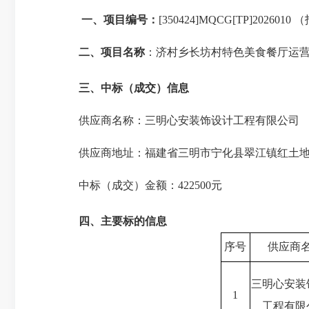
一、
项目编号
：
[350424]MQCG[TP]2026010
（
二、
项目名称
：
济村乡长坊村特色美食餐厅运
三、中标（成
交）信息
供应商名称
：
三明心安装饰
设计工程有限公司
供应商地址：福建省三明市宁化县翠江镇红土
中标（
成交
）金额：
422500元
四、主要标的信息
序号
供应商
三明心安装
1
工程有限