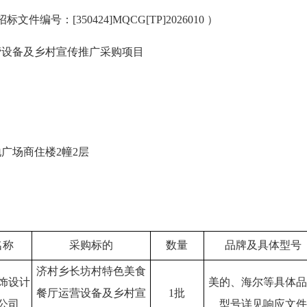
招标文件编号
：
[350424]MQCG[TP]2026010
）
营设备及乡村宣传推广采购项目
地广场商住楼
2幢2层
名称
采购标的
数量
品牌及具体型号
济村乡长坊村特色美食
饰设计
美的、海尔等具体品
餐厅运营设备及乡村宣
1批
公司
型号详见响应文件