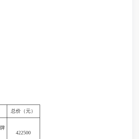
总价（元）
牌
422500