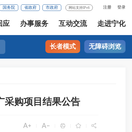
注册
登录
国务院
省政府
市政府
网站支持IPv6
回应
办事服务
互动交流
走进宁化
长者模式
无障碍浏览
广采购项目结果公告





|
|
|
|