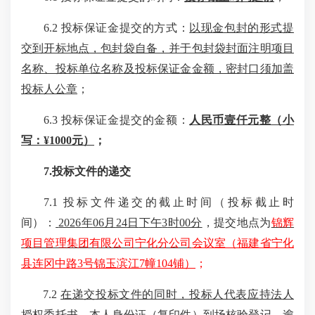
6.2
投标保证金提交的方式：
以现金包封的形式提
交到开标地点，包封袋自备，并于包封袋封面注明项目
名称、投标单位名称及投标保证金金额，密封口须加盖
投标人公章
；
6.3
投标保证金提交的金额：
人民币
壹仟
元
整（
小
写：
¥1000元
）
；
7.投标文件的递交
7.1
投标文件递交的
截止
时间（投标
截止
时
间）：
202
6
年
06月
24
日
下
午
3
时
00
分
，提交地点为
锦辉
项目管理集团有限公司
宁化分公司
会议室（福建省宁化
县连冈中路
3号锦玉滨江7幢104铺）
；
7.2
在递交投标文件的同时，投标人代表应持法人
授权委托书、本人身份证（复印件）到场核验登记，逾