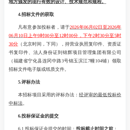
地方颁发的现行有效的设计、技术规范和规程。
4.招标文件的获取
凡有意参加投标者，请于
202
6
年
0
6
月
02
日至
2026年
06
月
10
日上午
9时00分至12时00分，下午2时30分至5时
30分
（北京时间，下同），持营业执照复印件、资质证
书复印件、法人身份证到
锦辉项目管理集团有限公司
（
福建省宁化县连冈中路
3号锦玉滨江7幢104铺
）
领取
招标文件电子版或纸质文件。
5.评标办法
本招标项目采用的评标办法：
经评审的
最低
投标
价
中标法
。
6.投标保证金的提交
6.1
投标保证金提交的时间：
投标
截止
时间之前
；