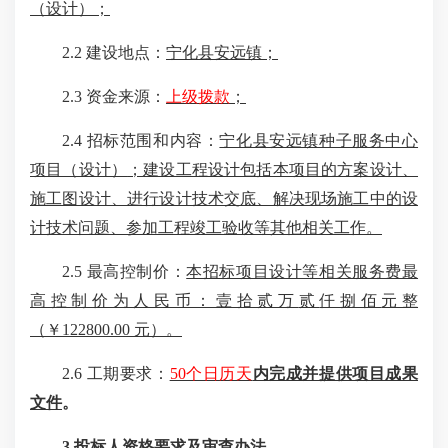
（设计）
；
2.2
建设地点：
宁化县
安远
镇；
2.3
资金来源：
上级拨款
；
2.4
招标范围和内容：
宁化县安远镇种子服务中心
项目（设计）
；
建设工程设计包括本项目的方案设计、
施工图设计、进行设计技术交底、解决现场施工中的设
计技术问题、参加工程竣工验收等
其他
相关工作
。
2.5
最高控制价
：
本招标项目设计等相关服务费最
高控制价为人民币：壹拾贰万
贰
仟
捌佰
元整
（￥
1
228
00.00 元）。
2.
6
工期要求：
50个日历天
内完成并提供项目成果
文件
。
3.投标人资格要求及审查办法