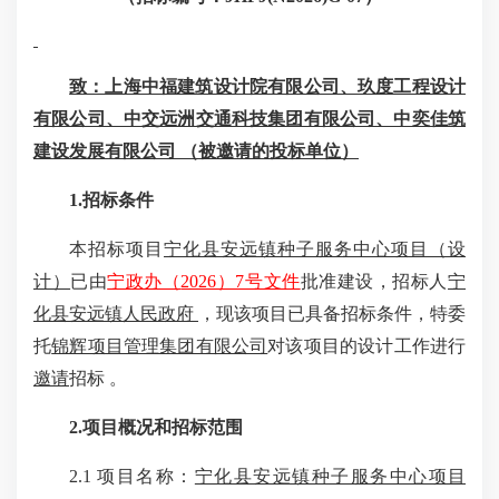
致：上海中福建筑设计院有限公司、玖度工程设计
有限公司、中交远洲交通科技集团有限公司、中奕佳筑
建设发展有限公司
（被
邀请
的投标
单位）
1.招标条件
本招标项目
宁化县安远镇种子服务中心项目（设
计）
已
由
宁政办（
2026）7号文件
批准建设
，招标人
宁
化县安远镇人民政府
，现该项目已具备招标条件，特委
托
锦辉项目管理集团有限公司
对该
项目
的
设计
工作
进行
邀请
招标
。
2.项目概况和招标范围
2.1 项目名称：
宁化县安远镇种子服务中心项目