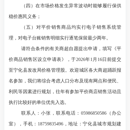
（四）在市场价格发生异常波动时能够履行保供
稳价惠民义务；
（五）对平价销售商品均实行电子销售系统管
理，对电子台账销售明细实行逐笔保留最少两年。
请符合条件的有关商超自愿提出申请，填写《平
价商品销售区设立申请表》，于
202
6
年
1月
16
日前提交
至宁化县
发改
局
价格管理
股
。欢迎
城
区各大商超踊跃报
名参加，我们将综合考虑人口分布及现有网点和便民、
利民等因素进行规划，往年有参加平价商店销售活动且
执行比较好的单位优先入选。
联系人：
小张
，联系电话：
05986850586
（办公
室），手机：
18759835496
，地址：
宁化县城市规划建