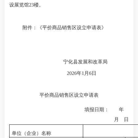
设展览馆
23楼
。
附
件
：《
平价商品销售区设立申请表》
宁化县
发展和改革
局
202
6
年
1月
6
日
平价商品销售区设立申请表
填报日期： 年
月 日
单位（企业）名称