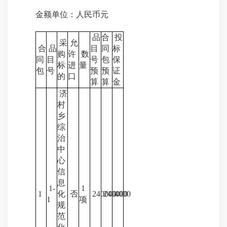
金额单位：人民币元
品
合
投
采
允
合
品
目
同
标
购
许
数
同
目
号
包
保
标
进
量
包
号
预
预
证
的
口
算
算
金
济
村
乡
综
治
中
心
信
息
1-
1
1
化
否
240000
240000
4000
1
项
规
范