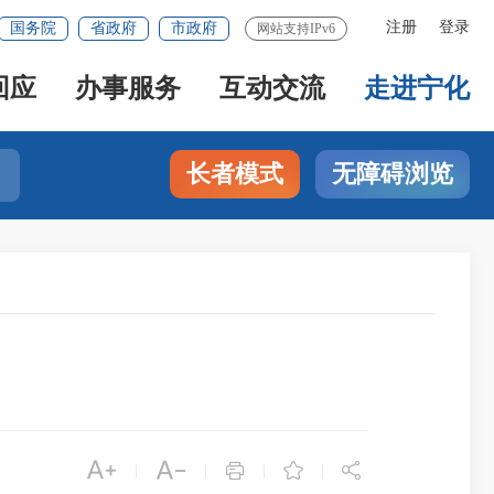
注册
登录
国务院
省政府
市政府
网站支持IPv6
回应
办事服务
互动交流
走进宁化
长者模式
无障碍浏览





|
|
|
|